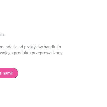
la.
omendacja od praktyków handlu to
yt Twojego produktu przeprowadzony
z nami!