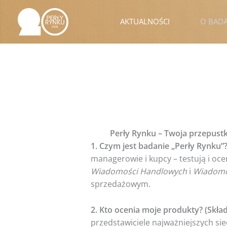
Przejdź
do
AKTUALNOŚCI
O BAD
treści
Perły Rynku – Twoja przepustk
1. Czym jest badanie „Perły Rynku”
managerowie i kupcy – testują i oce
Wiadomości Handlowych
i
Wiadomo
sprzedażowym.
2. Kto ocenia moje produkty? (Skład
przedstawiciele najważniejszych sie