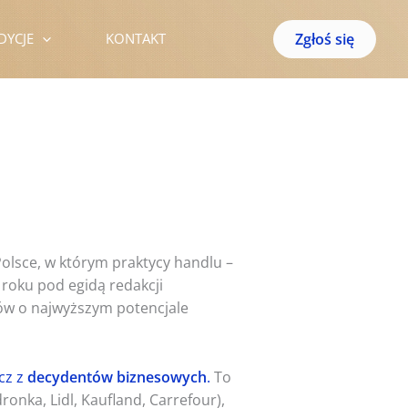
Zgłoś się
DYCJE
KONTAKT
olsce, w którym praktycy handlu –
 roku pod egidą redakcji
ów o najwyższym potencjale
cz z
decydentów biznesowych
.
To
onka, Lidl, Kaufland, Carrefour),