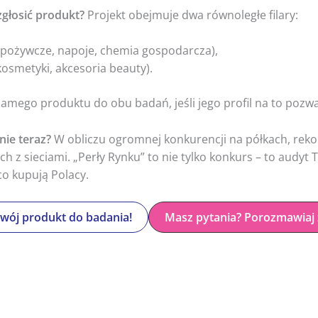
zgłosić produkt?
Projekt obejmuje dwa równoległe filary:
pożywcze, napoje, chemia gospodarcza),
kosmetyki, akcesoria beauty).
samego produktu do obu badań, jeśli jego profil na to pozwa
nie teraz?
W obliczu ogromnej konkurencji na półkach, rek
ach z sieciami. „Perły Rynku” to nie tylko konkurs – to aud
co kupują Polacy.
swój produkt do badania!
Masz pytania? Porozmawiaj 