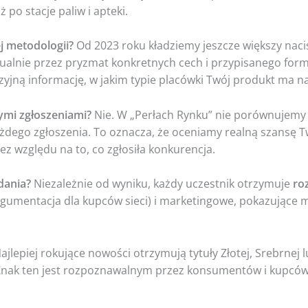
po stacje paliw i apteki.
j metodologii?
Od 2023 roku kładziemy jeszcze większy naci
ualnie przez pryzmat konkretnych cech i przypisanego form
zyjną informację, w jakim typie placówki Twój produkt ma n
ymi zgłoszeniami?
Nie. W „Perłach Rynku” nie porównujem
żdego zgłoszenia. To oznacza, że oceniamy realną szansę 
bez względu na to, co zgłosiła konkurencja.
dania?
Niezależnie od wyniku, każdy uczestnik otrzymuje
ro
gumentacja dla kupców sieci) i marketingowe, pokazujące m
ajlepiej rokujące nowości otrzymują tytuły Złotej, Srebrnej
Znak ten jest rozpoznawalnym przez konsumentów i kupców