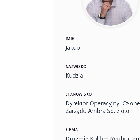
IMIĘ
Jakub
NAZWISKO
Kudzia
STANOWISKO
Dyrektor Operacyjny, Człone
Zarządu Ambra Sp. z o.o
FIRMA
Drogerie Koliber (Ambra, gr